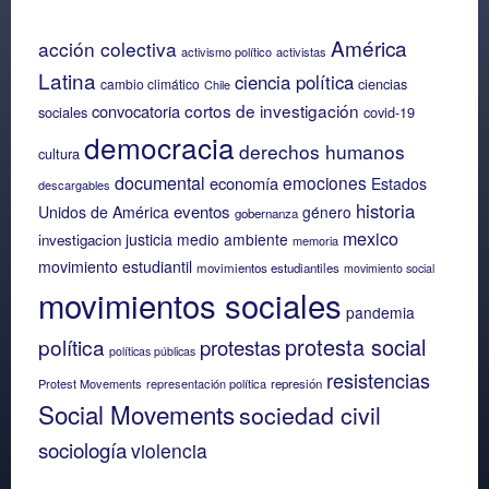
América
acción colectiva
activismo político
activistas
Latina
ciencia política
ciencias
cambio climático
Chile
cortos de investigación
convocatoria
sociales
covid-19
democracia
derechos humanos
cultura
documental
emociones
economía
Estados
descargables
historia
eventos
Unidos de América
género
gobernanza
mexico
justicia
medio ambiente
investigacion
memoria
movimiento estudiantil
movimientos estudiantiles
movimiento social
movimientos sociales
pandemia
protesta social
política
protestas
políticas públicas
resistencias
Protest Movements
representación política
represión
Social Movements
sociedad civil
sociología
violencia