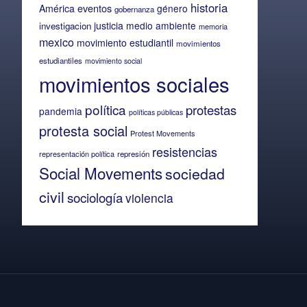
historia
eventos
América
género
gobernanza
justicia
medio ambiente
investigacion
memoria
mexico
movimiento estudiantil
movimientos
estudiantiles
movimiento social
movimientos sociales
política
protestas
pandemia
políticas públicas
protesta social
Protest Movements
resistencias
representación política
represión
Social Movements
sociedad
civil
sociología
violencia