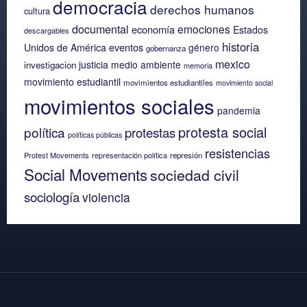
democracia
derechos humanos
cultura
documental
emociones
economía
Estados
descargables
historia
eventos
Unidos de América
género
gobernanza
mexico
justicia
medio ambiente
investigacion
memoria
movimiento estudiantil
movimientos estudiantiles
movimiento social
movimientos sociales
pandemia
protesta social
política
protestas
políticas públicas
resistencias
Protest Movements
representación política
represión
Social Movements
sociedad civil
sociología
violencia