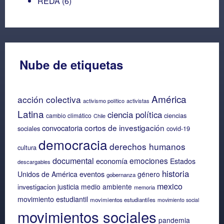
REDA
(6)
Nube de etiquetas
América
acción colectiva
activismo político
activistas
Latina
ciencia política
ciencias
cambio climático
Chile
cortos de investigación
convocatoria
sociales
covid-19
democracia
derechos humanos
cultura
documental
emociones
economía
Estados
descargables
historia
eventos
Unidos de América
género
gobernanza
mexico
justicia
medio ambiente
investigacion
memoria
movimiento estudiantil
movimientos estudiantiles
movimiento social
movimientos sociales
pandemia