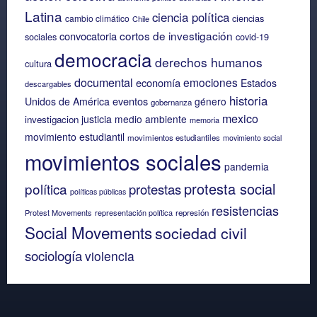
Latina
ciencia política
ciencias
cambio climático
Chile
cortos de investigación
convocatoria
sociales
covid-19
democracia
derechos humanos
cultura
documental
emociones
economía
Estados
descargables
historia
eventos
Unidos de América
género
gobernanza
mexico
justicia
medio ambiente
investigacion
memoria
movimiento estudiantil
movimientos estudiantiles
movimiento social
movimientos sociales
pandemia
protesta social
política
protestas
políticas públicas
resistencias
Protest Movements
representación política
represión
Social Movements
sociedad civil
sociología
violencia