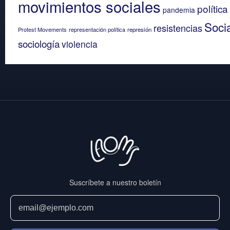
movimientos sociales
política
pandemia
Soci
resistencias
Protest Movements
representación política
represión
sociología
violencia
Suscríbete a nuestro boletín