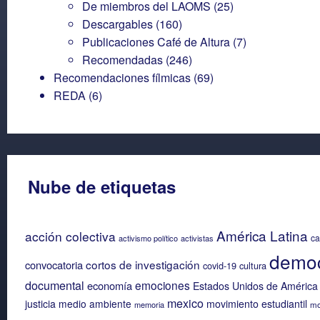
De miembros del LAOMS
(25)
Descargables
(160)
Publicaciones Café de Altura
(7)
Recomendadas
(246)
Recomendaciones fílmicas
(69)
REDA
(6)
Nube de etiquetas
América Latina
acción colectiva
ca
activismo político
activistas
democ
cortos de investigación
convocatoria
covid-19
cultura
documental
emociones
economía
Estados Unidos de América
mexico
justicia
medio ambiente
movimiento estudiantil
memoria
mo