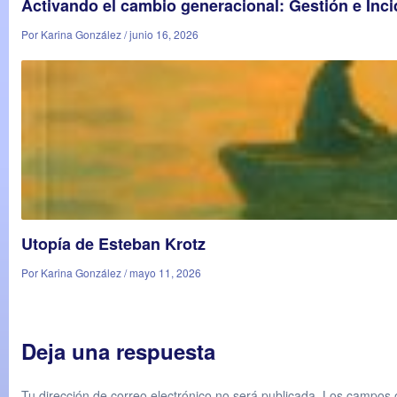
Activando el cambio generacional: Gestión e Inc
Por Karina González / junio 16, 2026
Utopía de Esteban Krotz
Por Karina González / mayo 11, 2026
Deja una respuesta
Tu dirección de correo electrónico no será publicada.
Los campos o