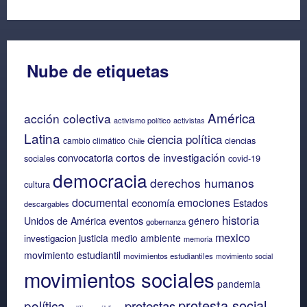
Nube de etiquetas
América
acción colectiva
activismo político
activistas
Latina
ciencia política
ciencias
cambio climático
Chile
cortos de investigación
convocatoria
sociales
covid-19
democracia
derechos humanos
cultura
documental
emociones
economía
Estados
descargables
historia
eventos
Unidos de América
género
gobernanza
mexico
justicia
medio ambiente
investigacion
memoria
movimiento estudiantil
movimientos estudiantiles
movimiento social
movimientos sociales
pandemia
protesta social
política
protestas