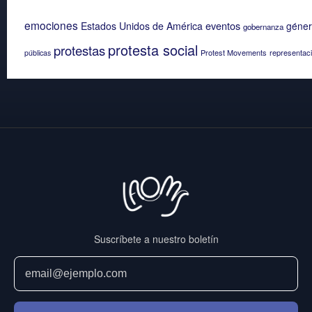
emociones
eventos
Estados Unidos de América
géne
gobernanza
protesta social
protestas
Protest Movements
representaci
públicas
Suscríbete a nuestro boletín