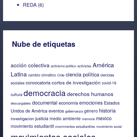
REDA
(6)
Nube de etiquetas
América
acción colectiva
activismo político
activistas
Latina
ciencia política
ciencias
cambio climático
Chile
cortos de investigación
convocatoria
sociales
covid-19
democracia
derechos humanos
cultura
documental
emociones
economía
Estados
descargables
historia
eventos
Unidos de América
género
gobernanza
mexico
justicia
medio ambiente
investigacion
memoria
movimiento estudiantil
movimientos estudiantiles
movimiento social
movimientos sociales