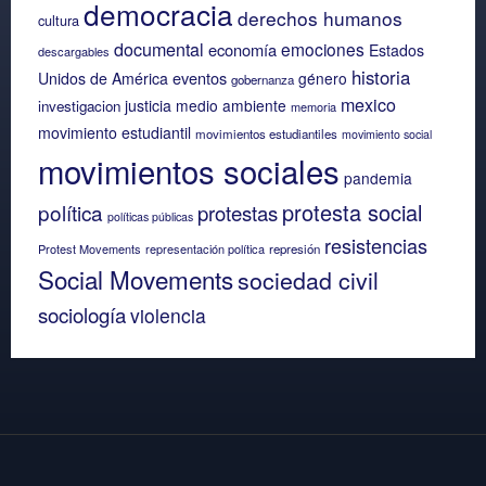
democracia
derechos humanos
cultura
documental
emociones
economía
Estados
descargables
historia
eventos
Unidos de América
género
gobernanza
mexico
justicia
medio ambiente
investigacion
memoria
movimiento estudiantil
movimientos estudiantiles
movimiento social
movimientos sociales
pandemia
protesta social
política
protestas
políticas públicas
resistencias
Protest Movements
representación política
represión
Social Movements
sociedad civil
sociología
violencia