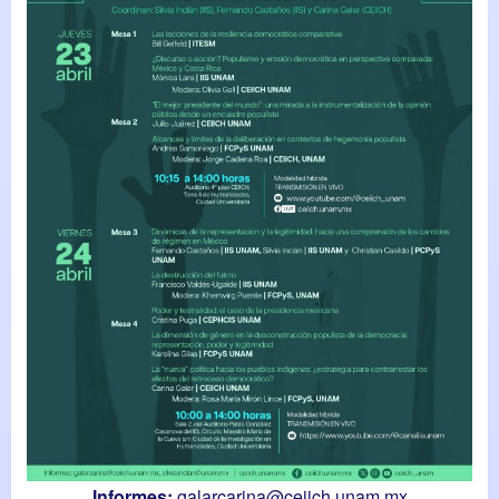
Informes:
galarcarina@ceiich.unam.mx