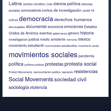
Latina
ciencia política
ciencias
cambio climático
Chile
cortos de investigación
convocatoria
sociales
covid-19
democracia
derechos humanos
cultura
documental
emociones
economía
Estados
descargables
historia
eventos
Unidos de América
género
gobernanza
mexico
justicia
medio ambiente
investigacion
memoria
movimiento estudiantil
movimientos estudiantiles
movimiento social
movimientos sociales
pandemia
protesta social
política
protestas
políticas públicas
resistencias
Protest Movements
representación política
represión
Social Movements
sociedad civil
sociología
violencia