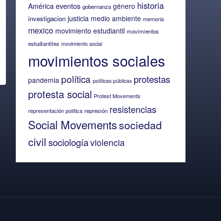
historia
eventos
América
género
gobernanza
justicia
medio ambiente
investigacion
memoria
mexico
movimiento estudiantil
movimientos
estudiantiles
movimiento social
movimientos sociales
política
protestas
pandemia
políticas públicas
protesta social
Protest Movements
resistencias
representación política
represión
Social Movements
sociedad
civil
sociología
violencia