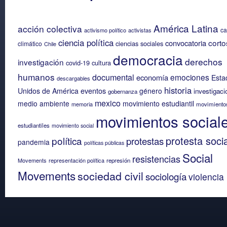
América Latina
acción colectiva
c
activismo político
activistas
ciencia política
corto
convocatoria
ciencias sociales
climático
Chile
democracia
derechos
investigación
covid-19
cultura
humanos
documental
emociones
economía
Esta
descargables
historia
eventos
Unidos de América
género
investigaci
gobernanza
mexico
medio ambiente
movimiento estudiantil
memoria
movimiento
movimientos social
estudiantiles
movimiento social
protesta socia
política
protestas
pandemia
políticas públicas
Social
resistencias
Movements
representación política
represión
Movements
sociedad civil
sociología
violencia