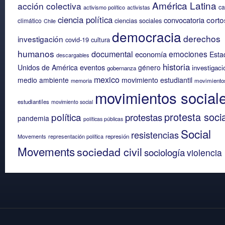
América Latina
acción colectiva
c
activismo político
activistas
ciencia política
corto
convocatoria
ciencias sociales
climático
Chile
democracia
derechos
investigación
covid-19
cultura
humanos
documental
emociones
economía
Esta
descargables
historia
eventos
Unidos de América
género
investigaci
gobernanza
mexico
medio ambiente
movimiento estudiantil
memoria
movimiento
movimientos social
estudiantiles
movimiento social
protesta socia
política
protestas
pandemia
políticas públicas
Social
resistencias
Movements
representación política
represión
Movements
sociedad civil
sociología
violencia