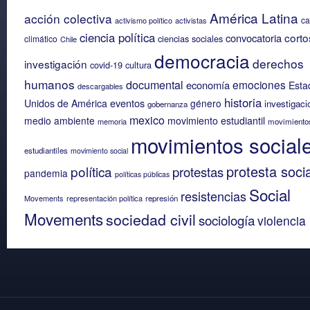
América Latina
acción colectiva
c
activismo político
activistas
ciencia política
corto
convocatoria
ciencias sociales
climático
Chile
democracia
derechos
investigación
covid-19
cultura
humanos
documental
emociones
economía
Esta
descargables
historia
eventos
Unidos de América
género
investigaci
gobernanza
mexico
medio ambiente
movimiento estudiantil
memoria
movimiento
movimientos social
estudiantiles
movimiento social
protesta socia
política
protestas
pandemia
políticas públicas
Social
resistencias
Movements
representación política
represión
Movements
sociedad civil
sociología
violencia