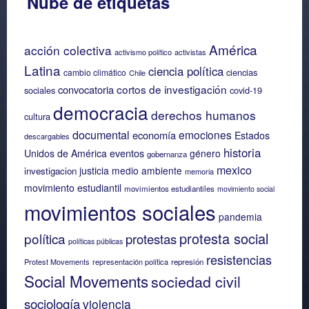
Nube de etiquetas
América
acción colectiva
activismo político
activistas
Latina
ciencia política
ciencias
cambio climático
Chile
cortos de investigación
convocatoria
sociales
covid-19
democracia
derechos humanos
cultura
documental
emociones
economía
Estados
descargables
historia
eventos
Unidos de América
género
gobernanza
mexico
justicia
medio ambiente
investigacion
memoria
movimiento estudiantil
movimientos estudiantiles
movimiento social
movimientos sociales
pandemia
protesta social
política
protestas
políticas públicas
resistencias
Protest Movements
representación política
represión
Social Movements
sociedad civil
sociología
violencia