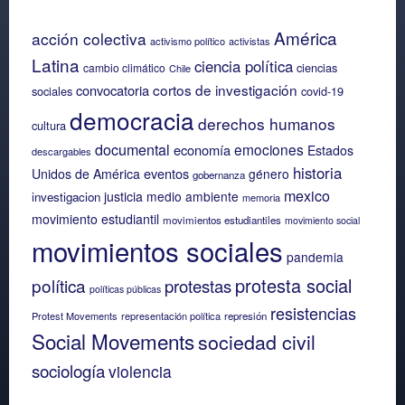
América
acción colectiva
activismo político
activistas
Latina
ciencia política
ciencias
cambio climático
Chile
cortos de investigación
convocatoria
sociales
covid-19
democracia
derechos humanos
cultura
documental
emociones
economía
Estados
descargables
historia
eventos
Unidos de América
género
gobernanza
mexico
justicia
medio ambiente
investigacion
memoria
movimiento estudiantil
movimientos estudiantiles
movimiento social
movimientos sociales
pandemia
protesta social
política
protestas
políticas públicas
resistencias
Protest Movements
representación política
represión
Social Movements
sociedad civil
sociología
violencia