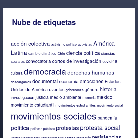
Nube de etiquetas
América
acción colectiva
activismo político
activistas
Latina
ciencia política
ciencias
cambio climático
Chile
cortos de investigación
convocatoria
sociales
covid-19
democracia
derechos humanos
cultura
documental
emociones
economía
Estados
descargables
historia
eventos
Unidos de América
género
gobernanza
mexico
justicia
medio ambiente
investigacion
memoria
movimiento estudiantil
movimientos estudiantiles
movimiento social
movimientos sociales
pandemia
protesta social
política
protestas
políticas públicas
resistencias
Protest Movements
representación política
represión