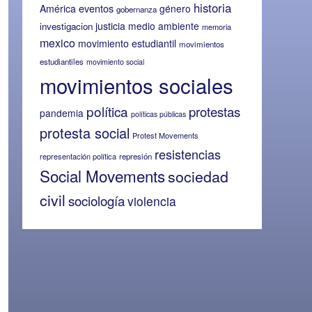
historia
eventos
América
género
gobernanza
justicia
medio ambiente
investigacion
memoria
mexico
movimiento estudiantil
movimientos
estudiantiles
movimiento social
movimientos sociales
política
protestas
pandemia
políticas públicas
protesta social
Protest Movements
resistencias
representación política
represión
Social Movements
sociedad
civil
sociología
violencia