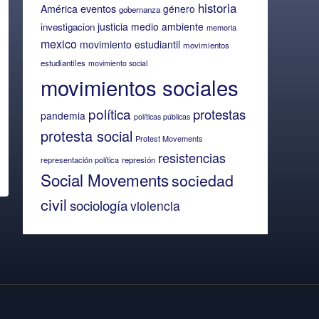
historia
eventos
América
género
gobernanza
justicia
medio ambiente
investigacion
memoria
mexico
movimiento estudiantil
movimientos
estudiantiles
movimiento social
movimientos sociales
política
protestas
pandemia
políticas públicas
protesta social
Protest Movements
resistencias
representación política
represión
Social Movements
sociedad
civil
sociología
violencia