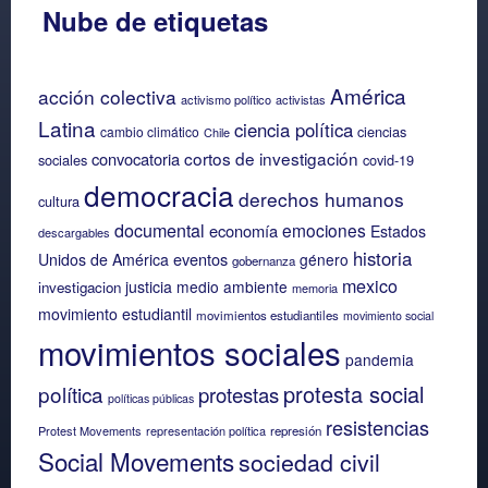
Nube de etiquetas
América
acción colectiva
activismo político
activistas
Latina
ciencia política
ciencias
cambio climático
Chile
cortos de investigación
convocatoria
sociales
covid-19
democracia
derechos humanos
cultura
documental
emociones
economía
Estados
descargables
historia
eventos
Unidos de América
género
gobernanza
mexico
justicia
medio ambiente
investigacion
memoria
movimiento estudiantil
movimientos estudiantiles
movimiento social
movimientos sociales
pandemia
protesta social
política
protestas
políticas públicas
resistencias
Protest Movements
representación política
represión
Social Movements
sociedad civil