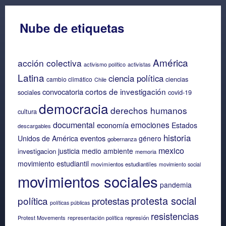
Nube de etiquetas
América
acción colectiva
activismo político
activistas
Latina
ciencia política
ciencias
cambio climático
Chile
cortos de investigación
convocatoria
sociales
covid-19
democracia
derechos humanos
cultura
documental
emociones
economía
Estados
descargables
historia
eventos
Unidos de América
género
gobernanza
mexico
justicia
medio ambiente
investigacion
memoria
movimiento estudiantil
movimientos estudiantiles
movimiento social
movimientos sociales
pandemia
protesta social
política
protestas
políticas públicas
resistencias
Protest Movements
representación política
represión