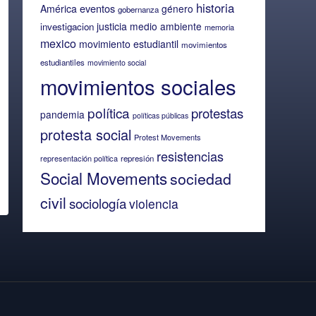
historia
eventos
América
género
gobernanza
justicia
medio ambiente
investigacion
memoria
mexico
movimiento estudiantil
movimientos
estudiantiles
movimiento social
movimientos sociales
política
protestas
pandemia
políticas públicas
protesta social
Protest Movements
resistencias
representación política
represión
Social Movements
sociedad
civil
sociología
violencia