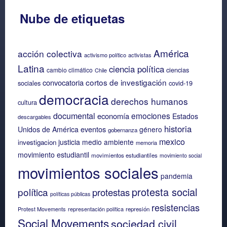
Nube de etiquetas
América
acción colectiva
activismo político
activistas
Latina
ciencia política
ciencias
cambio climático
Chile
cortos de investigación
convocatoria
sociales
covid-19
democracia
derechos humanos
cultura
documental
emociones
economía
Estados
descargables
historia
eventos
Unidos de América
género
gobernanza
mexico
justicia
medio ambiente
investigacion
memoria
movimiento estudiantil
movimientos estudiantiles
movimiento social
movimientos sociales
pandemia
protesta social
política
protestas
políticas públicas
resistencias
Protest Movements
representación política
represión
Social Movements
sociedad civil