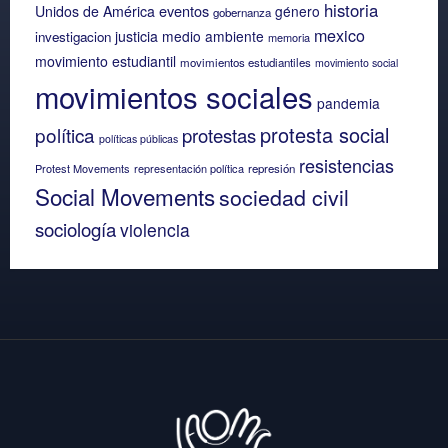
historia
eventos
Unidos de América
género
gobernanza
mexico
justicia
medio ambiente
investigacion
memoria
movimiento estudiantil
movimientos estudiantiles
movimiento social
movimientos sociales
pandemia
protesta social
política
protestas
políticas públicas
resistencias
Protest Movements
representación política
represión
Social Movements
sociedad civil
sociología
violencia