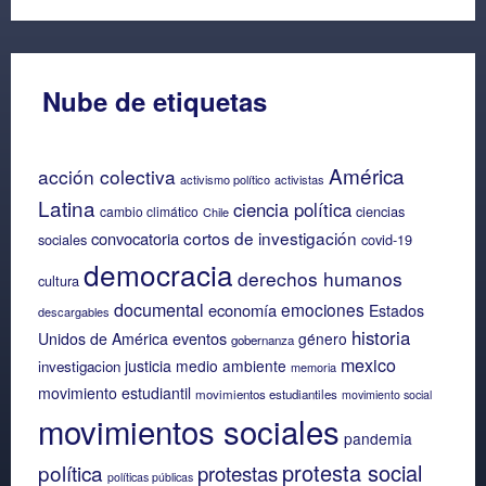
Nube de etiquetas
América
acción colectiva
activismo político
activistas
Latina
ciencia política
ciencias
cambio climático
Chile
cortos de investigación
convocatoria
sociales
covid-19
democracia
derechos humanos
cultura
documental
emociones
economía
Estados
descargables
historia
eventos
Unidos de América
género
gobernanza
mexico
justicia
medio ambiente
investigacion
memoria
movimiento estudiantil
movimientos estudiantiles
movimiento social
movimientos sociales
pandemia
protesta social
política
protestas
políticas públicas