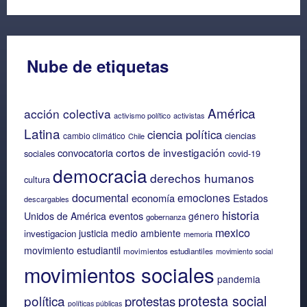
Nube de etiquetas
América
acción colectiva
activismo político
activistas
Latina
ciencia política
ciencias
cambio climático
Chile
cortos de investigación
convocatoria
sociales
covid-19
democracia
derechos humanos
cultura
documental
emociones
economía
Estados
descargables
historia
eventos
Unidos de América
género
gobernanza
mexico
justicia
medio ambiente
investigacion
memoria
movimiento estudiantil
movimientos estudiantiles
movimiento social
movimientos sociales
pandemia
protesta social
política
protestas
políticas públicas