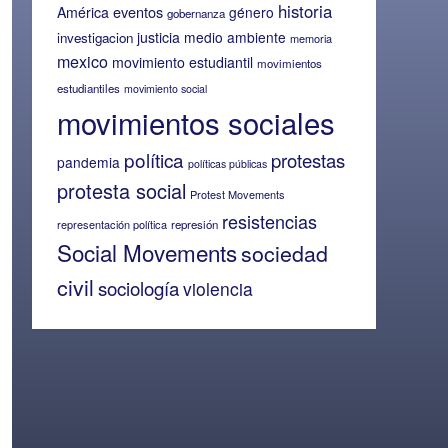
historia
eventos
América
género
gobernanza
justicia
medio ambiente
investigacion
memoria
mexico
movimiento estudiantil
movimientos
estudiantiles
movimiento social
movimientos sociales
política
protestas
pandemia
políticas públicas
protesta social
Protest Movements
resistencias
representación política
represión
Social Movements
sociedad
civil
sociología
violencia