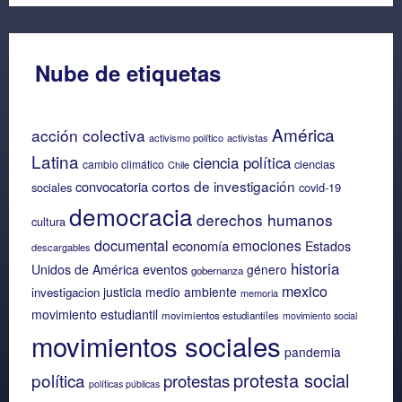
Nube de etiquetas
América
acción colectiva
activismo político
activistas
Latina
ciencia política
ciencias
cambio climático
Chile
cortos de investigación
convocatoria
sociales
covid-19
democracia
derechos humanos
cultura
documental
emociones
economía
Estados
descargables
historia
eventos
Unidos de América
género
gobernanza
mexico
justicia
medio ambiente
investigacion
memoria
movimiento estudiantil
movimientos estudiantiles
movimiento social
movimientos sociales
pandemia
protesta social
política
protestas
políticas públicas