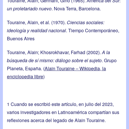
Touraine, Alain; Germani, Gino (1965).
América del Sur:
un proletariado nuevo
. Nova Terra, Barcelona.
Touraine, Alain, et al. (1970).
Ciencias sociales:
ideología y realidad nacional
. Tiempo Contemporáneo,
Buenos Aires
Touraine, Alain; Khosrokhavar, Farhad (2002).
A la
búsqueda de sí mismo: diálogo sobre el sujeto
. Grupo
Planeta, España. (
Alain Touraine – Wikipedia, la
enciclopedia libre
)
1
Cuando se escribió este artículo, en julio del 2023,
varios investigadores en Latinoamérica compartían sus
reflexiones acerca del legado de Alain Touraine.