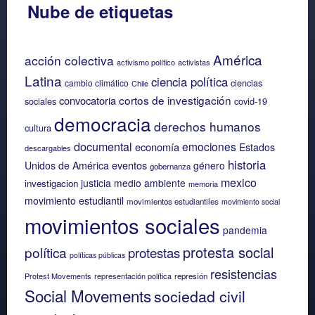
Nube de etiquetas
América
acción colectiva
activismo político
activistas
Latina
ciencia política
ciencias
cambio climático
Chile
cortos de investigación
convocatoria
sociales
covid-19
democracia
derechos humanos
cultura
documental
emociones
economía
Estados
descargables
historia
eventos
Unidos de América
género
gobernanza
mexico
justicia
medio ambiente
investigacion
memoria
movimiento estudiantil
movimientos estudiantiles
movimiento social
movimientos sociales
pandemia
protesta social
política
protestas
políticas públicas
resistencias
Protest Movements
representación política
represión
Social Movements
sociedad civil