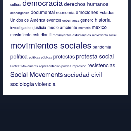
democracia
derechos humanos
cultura
documental
emociones
economía
Estados
descargables
historia
eventos
Unidos de América
género
gobernanza
mexico
justicia
medio ambiente
investigacion
memoria
movimiento estudiantil
movimientos estudiantiles
movimiento social
movimientos sociales
pandemia
protesta social
política
protestas
políticas públicas
resistencias
Protest Movements
representación política
represión
Social Movements
sociedad civil
sociología
violencia