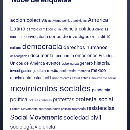
América
acción colectiva
activismo político
activistas
Latina
ciencia política
ciencias
cambio climático
Chile
cortos de investigación
convocatoria
sociales
covid-19
democracia
derechos humanos
cultura
documental
emociones
economía
Estados
descargables
historia
eventos
Unidos de América
género
gobernanza
mexico
justicia
medio ambiente
investigacion
memoria
movimiento estudiantil
movimientos estudiantiles
movimiento social
movimientos sociales
pandemia
protesta social
política
protestas
políticas públicas
resistencias
Protest Movements
representación política
represión
Social Movements
sociedad civil
sociología
violencia