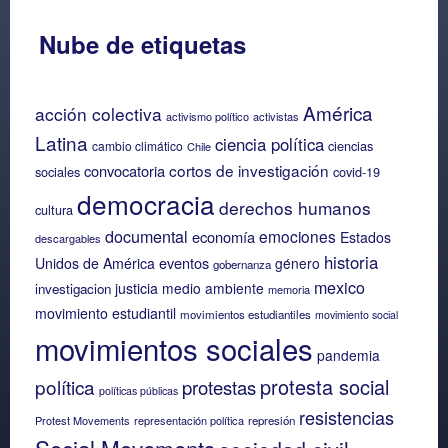
Nube de etiquetas
América
acción colectiva
activismo político
activistas
Latina
ciencia política
ciencias
cambio climático
Chile
cortos de investigación
convocatoria
sociales
covid-19
democracia
derechos humanos
cultura
documental
emociones
economía
Estados
descargables
historia
eventos
Unidos de América
género
gobernanza
mexico
justicia
medio ambiente
investigacion
memoria
movimiento estudiantil
movimientos estudiantiles
movimiento social
movimientos sociales
pandemia
protesta social
política
protestas
políticas públicas
resistencias
Protest Movements
representación política
represión
Social Movements