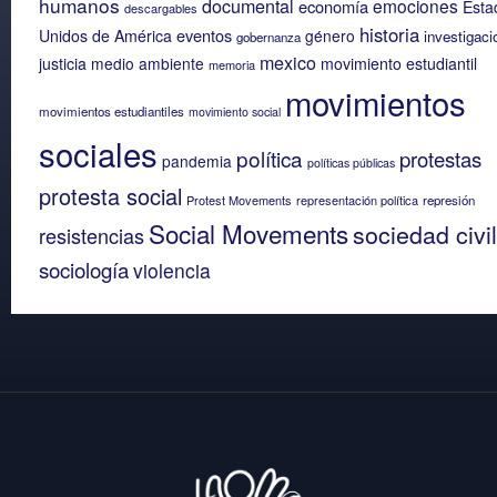
humanos
documental
emociones
economía
Esta
descargables
historia
eventos
Unidos de América
género
investigaci
gobernanza
mexico
justicia
medio ambiente
movimiento estudiantil
memoria
movimientos
movimientos estudiantiles
movimiento social
sociales
política
protestas
pandemia
políticas públicas
protesta social
Protest Movements
representación política
represión
Social Movements
sociedad civil
resistencias
sociología
violencia