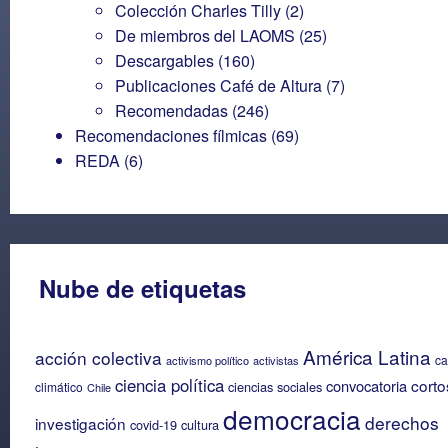
Colección Charles Tilly
(2)
De miembros del LAOMS
(25)
Descargables
(160)
Publicaciones Café de Altura
(7)
Recomendadas
(246)
Recomendaciones fílmicas
(69)
REDA
(6)
Nube de etiquetas
América Latina
acción colectiva
c
activismo político
activistas
ciencia política
corto
convocatoria
ciencias sociales
climático
Chile
democracia
derechos
investigación
covid-19
cultura