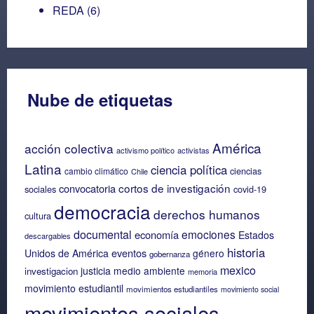
REDA
(6)
Nube de etiquetas
América
acción colectiva
activismo político
activistas
Latina
ciencia política
ciencias
cambio climático
Chile
cortos de investigación
convocatoria
sociales
covid-19
democracia
derechos humanos
cultura
documental
emociones
economía
Estados
descargables
historia
eventos
Unidos de América
género
gobernanza
mexico
justicia
medio ambiente
investigacion
memoria
movimiento estudiantil
movimientos estudiantiles
movimiento social
movimientos sociales