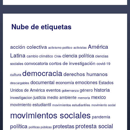
Nube de etiquetas
América
acción colectiva
activismo político
activistas
Latina
ciencia política
ciencias
cambio climático
Chile
cortos de investigación
convocatoria
sociales
covid-19
democracia
derechos humanos
cultura
documental
emociones
economía
Estados
descargables
historia
eventos
Unidos de América
género
gobernanza
mexico
justicia
medio ambiente
investigacion
memoria
movimiento estudiantil
movimientos estudiantiles
movimiento social
movimientos sociales
pandemia
protesta social
política
protestas
políticas públicas