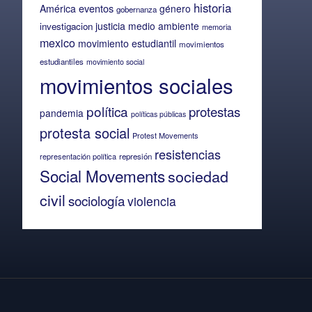
historia
eventos
América
género
gobernanza
justicia
medio ambiente
investigacion
memoria
mexico
movimiento estudiantil
movimientos
estudiantiles
movimiento social
movimientos sociales
política
protestas
pandemia
políticas públicas
protesta social
Protest Movements
resistencias
representación política
represión
Social Movements
sociedad
civil
sociología
violencia