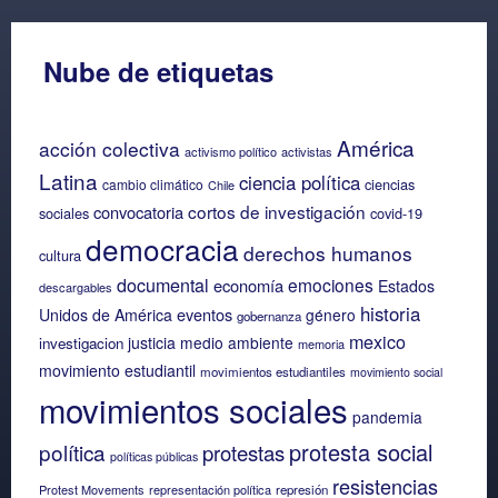
Nube de etiquetas
América
acción colectiva
activismo político
activistas
Latina
ciencia política
ciencias
cambio climático
Chile
cortos de investigación
convocatoria
sociales
covid-19
democracia
derechos humanos
cultura
documental
emociones
economía
Estados
descargables
historia
eventos
Unidos de América
género
gobernanza
mexico
justicia
medio ambiente
investigacion
memoria
movimiento estudiantil
movimientos estudiantiles
movimiento social
movimientos sociales
pandemia
protesta social
política
protestas
políticas públicas
resistencias
Protest Movements
representación política
represión