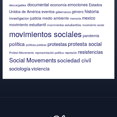
documental
emociones
economía
Estados
descargables
historia
eventos
Unidos de América
género
gobernanza
mexico
justicia
medio ambiente
investigacion
memoria
movimiento estudiantil
movimientos estudiantiles
movimiento social
movimientos sociales
pandemia
protesta social
política
protestas
políticas públicas
resistencias
Protest Movements
representación política
represión
Social Movements
sociedad civil
sociología
violencia