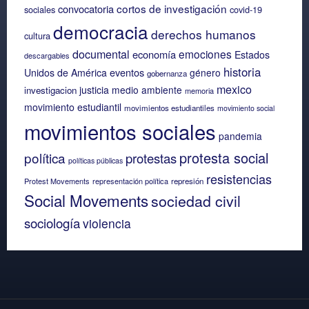
cortos de investigación
convocatoria
sociales
covid-19
democracia
derechos humanos
cultura
documental
emociones
economía
Estados
descargables
historia
eventos
Unidos de América
género
gobernanza
mexico
justicia
medio ambiente
investigacion
memoria
movimiento estudiantil
movimientos estudiantiles
movimiento social
movimientos sociales
pandemia
protesta social
política
protestas
políticas públicas
resistencias
Protest Movements
representación política
represión
Social Movements
sociedad civil
sociología
violencia