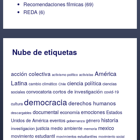
Recomendaciones fílmicas
(69)
REDA
(6)
Nube de etiquetas
América
acción colectiva
activismo político
activistas
Latina
ciencia política
ciencias
cambio climático
Chile
cortos de investigación
convocatoria
sociales
covid-19
democracia
derechos humanos
cultura
documental
emociones
economía
Estados
descargables
historia
eventos
Unidos de América
género
gobernanza
mexico
justicia
medio ambiente
investigacion
memoria
movimiento estudiantil
movimientos estudiantiles
movimiento social