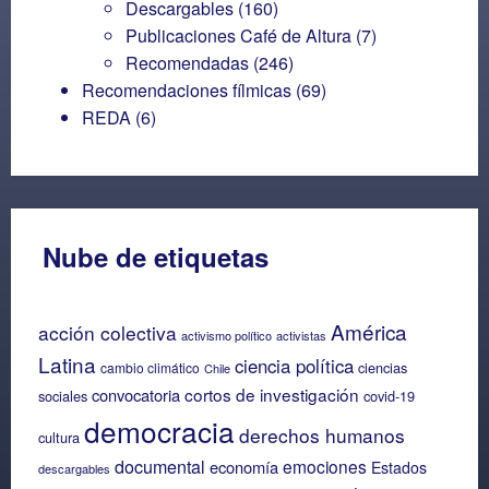
Descargables
(160)
Publicaciones Café de Altura
(7)
Recomendadas
(246)
Recomendaciones fílmicas
(69)
REDA
(6)
Nube de etiquetas
América
acción colectiva
activismo político
activistas
Latina
ciencia política
ciencias
cambio climático
Chile
cortos de investigación
convocatoria
sociales
covid-19
democracia
derechos humanos
cultura
documental
emociones
economía
Estados
descargables