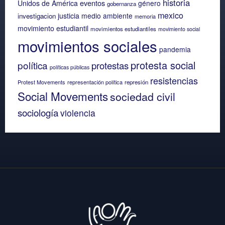
historia
eventos
Unidos de América
género
gobernanza
mexico
justicia
medio ambiente
investigacion
memoria
movimiento estudiantil
movimientos estudiantiles
movimiento social
movimientos sociales
pandemia
protesta social
política
protestas
políticas públicas
resistencias
Protest Movements
representación política
represión
Social Movements
sociedad civil
sociología
violencia