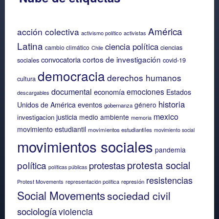
América
acción colectiva
activismo político
activistas
Latina
ciencia política
ciencias
cambio climático
Chile
cortos de investigación
convocatoria
sociales
covid-19
democracia
derechos humanos
cultura
documental
emociones
economía
Estados
descargables
historia
eventos
Unidos de América
género
gobernanza
mexico
justicia
medio ambiente
investigacion
memoria
movimiento estudiantil
movimientos estudiantiles
movimiento social
movimientos sociales
pandemia
protesta social
política
protestas
políticas públicas
resistencias
Protest Movements
representación política
represión
Social Movements
sociedad civil
sociología
violencia