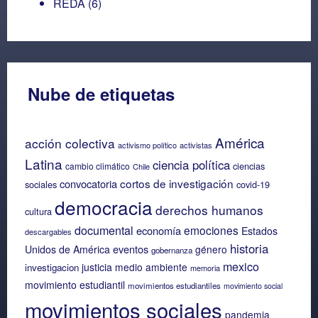
REDA
(6)
Nube de etiquetas
América
acción colectiva
activismo político
activistas
Latina
ciencia política
ciencias
cambio climático
Chile
cortos de investigación
convocatoria
sociales
covid-19
democracia
derechos humanos
cultura
documental
emociones
economía
Estados
descargables
historia
eventos
Unidos de América
género
gobernanza
mexico
justicia
medio ambiente
investigacion
memoria
movimiento estudiantil
movimientos estudiantiles
movimiento social
movimientos sociales
pandemia