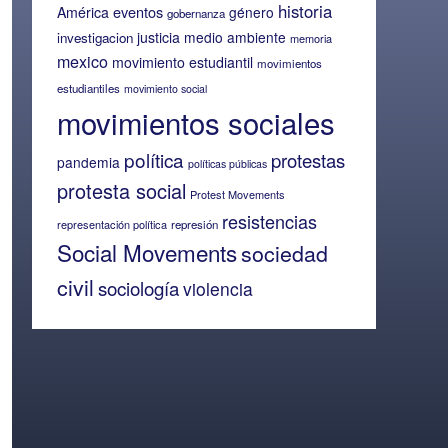
historia
eventos
América
género
gobernanza
justicia
medio ambiente
investigacion
memoria
mexico
movimiento estudiantil
movimientos
estudiantiles
movimiento social
movimientos sociales
política
protestas
pandemia
políticas públicas
protesta social
Protest Movements
resistencias
representación política
represión
Social Movements
sociedad
civil
sociología
violencia