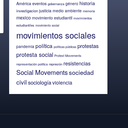
historia
eventos
América
género
gobernanza
justicia
medio ambiente
investigacion
memoria
mexico
movimiento estudiantil
movimientos
estudiantiles
movimiento social
movimientos sociales
política
protestas
pandemia
políticas públicas
protesta social
Protest Movements
resistencias
representación política
represión
Social Movements
sociedad
civil
sociología
violencia