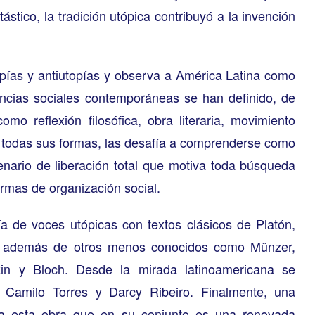
tástico, la tradición utópica contribuyó a la invención
opías y antiutopías y observa a América Latina como
encias sociales contemporáneas se han definido, de
mo reflexión filosófica, obra literaria, movimiento
en todas sus formas, las desafía a comprenderse como
enario de liberación total que motiva toda búsqueda
ormas de organización social.
 de voces utópicas con textos clásicos de Platón,
, además de otros menos conocidos como Münzer,
kin y Bloch. Desde la mirada latinoamericana se
 Camilo Torres y Darcy Ribeiro. Finalmente, una
ta esta obra que en su conjunto es una renovada