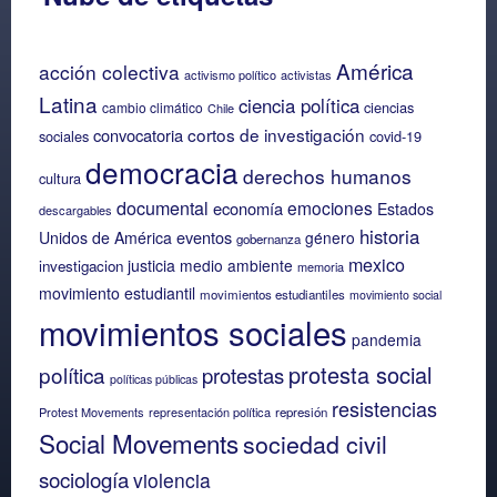
América
acción colectiva
activismo político
activistas
Latina
ciencia política
ciencias
cambio climático
Chile
cortos de investigación
convocatoria
sociales
covid-19
democracia
derechos humanos
cultura
documental
emociones
economía
Estados
descargables
historia
eventos
Unidos de América
género
gobernanza
mexico
justicia
medio ambiente
investigacion
memoria
movimiento estudiantil
movimientos estudiantiles
movimiento social
movimientos sociales
pandemia
protesta social
política
protestas
políticas públicas
resistencias
Protest Movements
representación política
represión
Social Movements
sociedad civil
sociología
violencia