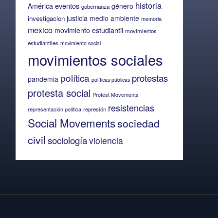
historia
eventos
América
género
gobernanza
justicia
medio ambiente
investigacion
memoria
mexico
movimiento estudiantil
movimientos
estudiantiles
movimiento social
movimientos sociales
política
protestas
pandemia
políticas públicas
protesta social
Protest Movements
resistencias
representación política
represión
Social Movements
sociedad
civil
sociología
violencia